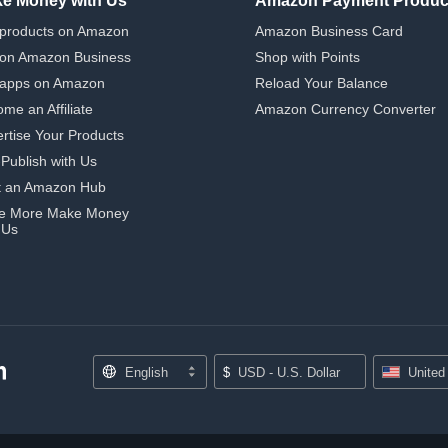
e Money with Us
Amazon Payment Produc
 products on Amazon
Amazon Business Card
 on Amazon Business
Shop with Points
 apps on Amazon
Reload Your Balance
me an Affiliate
Amazon Currency Converter
rtise Your Products
-Publish with Us
t an Amazon Hub
e More Make Money
 Us
English
$
USD - U.S. Dollar
United