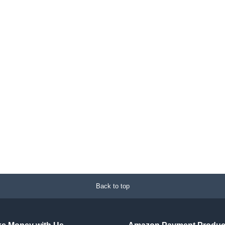
Back to top