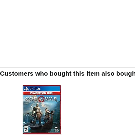
Customers who bought this item also bough