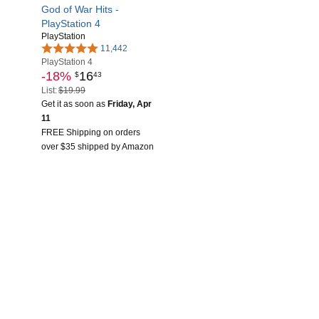
God of War Hits -
PlayStation 4
PlayStation
11,442
PlayStation 4
-18%
16
$
43
List:
$19.99
Get it as soon as
Friday, Apr
11
FREE Shipping on orders
over $35 shipped by Amazon