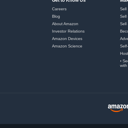
Get to Know Us
Mak
Careers
Sell
Blog
Sell
About Amazon
Sell
Investor Relations
Beco
Amazon Devices
Adve
Amazon Science
Self
Hos
›
Se
with