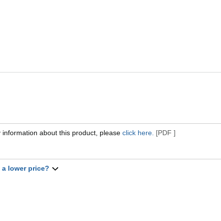
 information about this product, please
click here.
[PDF ]
t a lower price?