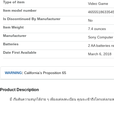
Type of item
Video Game
Item model number
465551863354
Is Discontinued By Manufacturer
No
Item Weight
7.4 ounces
Manufacturer
Sony Computer 
Batteries
2 AA batteries r
Date First Available
March 6, 2018
WARNING
:
California’s Proposition 65
Product Description
มี่ เริ่มต้นความสนุกได้ง่าย ๆ เพียงแค่ลงทะเบียน คุณจะเข้าถึงโลกแห่งเกมห