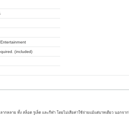
5
Entertainment
equired. (included)
ลากหลาย ทั้ง สล็อต รูเล็ต และกีฬา โดยไม่เสียค่าใช้จ่ายแม้แต่บาทเดียว นอกจากนี