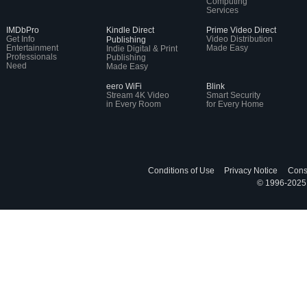
Computing
Services
IMDbPro
Kindle Direct
Prime Video Direct
Get Info
Video Distribution
Publishing
Entertainment
Made Easy
Indie Digital & Print
Professionals
Publishing
Need
Made Easy
eero WiFi
Blink
Stream 4K Video
Smart Security
in Every Room
for Every Home
Conditions of Use
Privacy Notice
Cons
© 1996-2025, 