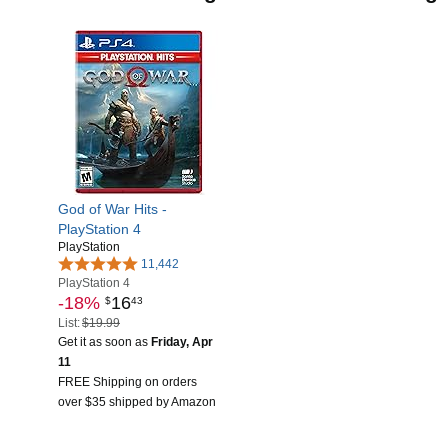
God of War Hits -
PlayStation 4
PlayStation
11,442
PlayStation 4
-18%
16
$
43
List:
$19.99
Get it as soon as
Friday, Apr
11
FREE Shipping on orders
over $35 shipped by Amazon