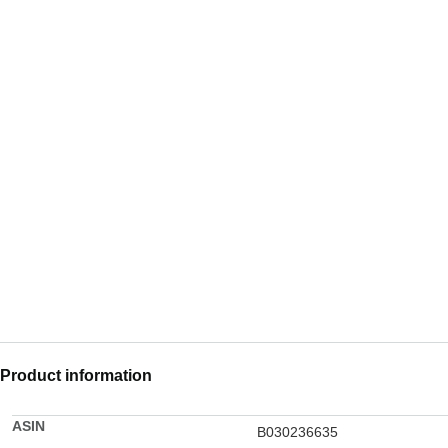
Product information
ASIN
B030236635