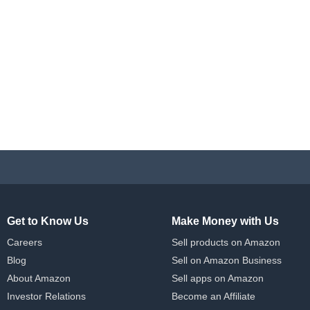
Get to Know Us
Make Money with Us
Careers
Sell products on Amazon
Blog
Sell on Amazon Business
About Amazon
Sell apps on Amazon
Investor Relations
Become an Affiliate