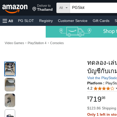
Deliver to
All
Thailand
PG SLOT
Registry
Customer Service
Gift Cards
S
All
›
›
Video Games
PlayStation 4
Consoles
ทดลอง-เล่
บัญชีกับเก
Visit the PlayStat
Platform :
PlaySt
4.2
719
$
98
$123.86 Shipping
Only 1 left in st