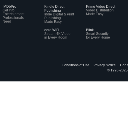
IMDbPro
Kindle Direct
Prime Video Direct
Get Info
Video Distribution
Publishing
Entertainment
Made Easy
Indie Digital & Print
Professionals
Publishing
Need
Made Easy
eero WiFi
Blink
Stream 4K Video
Smart Security
in Every Room
for Every Home
Conditions of Use
Privacy Notice
Cons
© 1996-2025, 