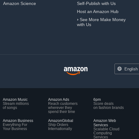
Amazon Science
Self-Publish with Us
Host an Amazon Hub
›
See More Make Money
with Us
English
Amazon Music
Amazon Ads
6pm
Stream millions
Reach customers
Score deals
of songs
wherever they
on fashion brands
spend their time
Amazon Business
AmazonGlobal
Amazon Web
Everything For
Ship Orders
Services
Your Business
Internationally
Scalable Cloud
Computing
Services