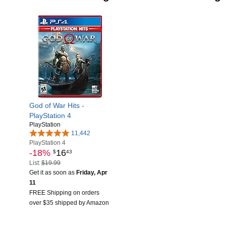
God of War Hits -
PlayStation 4
PlayStation
11,442
PlayStation 4
-18%
16
$
43
List:
$19.99
Get it as soon as
Friday, Apr
11
FREE Shipping on orders
over $35 shipped by Amazon