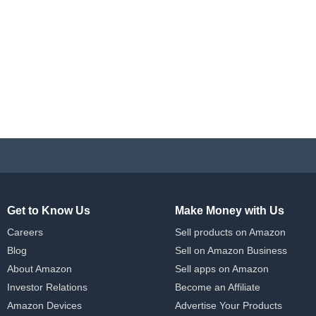
Get to Know Us
Make Money with Us
Careers
Sell products on Amazon
Blog
Sell on Amazon Business
About Amazon
Sell apps on Amazon
Investor Relations
Become an Affiliate
Amazon Devices
Advertise Your Products