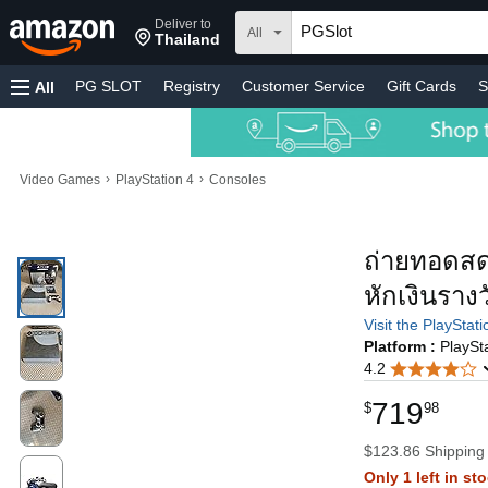
Deliver to
All
Thailand
PG SLOT
Registry
Customer Service
Gift Cards
S
All
›
›
Video Games
PlayStation 4
Consoles
ถ่ายทอดสดซ
หักเงินราง
Visit the PlayStat
Platform :
PlaySt
4.2
719
$
98
$123.86 Shipping
Only 1 left in st