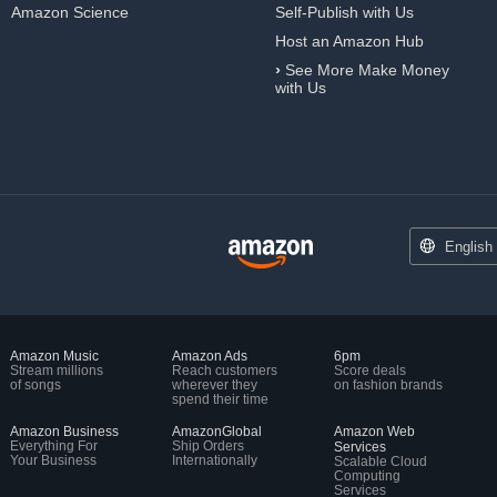
Amazon Science
Self-Publish with Us
Host an Amazon Hub
›
See More Make Money
with Us
English
Amazon Music
Amazon Ads
6pm
Stream millions
Reach customers
Score deals
of songs
wherever they
on fashion brands
spend their time
Amazon Business
AmazonGlobal
Amazon Web
Everything For
Ship Orders
Services
Your Business
Internationally
Scalable Cloud
Computing
Services