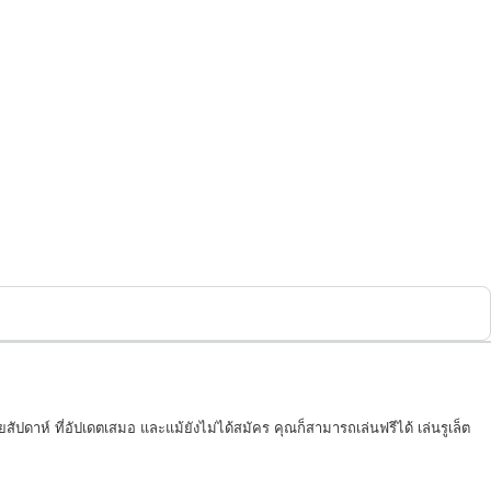
ดาห์ ที่อัปเดตเสมอ และแม้ยังไม่ได้สมัคร คุณก็สามารถเล่นฟรีได้ เล่นรูเล็ต