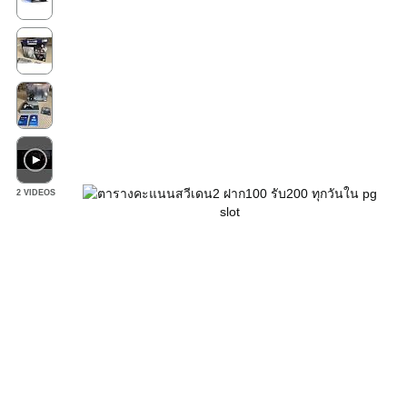
2 VIDEOS