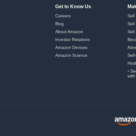
Get to Know Us
Mak
Careers
Sell
Blog
Sell
About Amazon
Sell
Investor Relations
Beco
Amazon Devices
Adve
Amazon Science
Self
Hos
›
Se
with