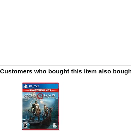
Customers who bought this item also bough