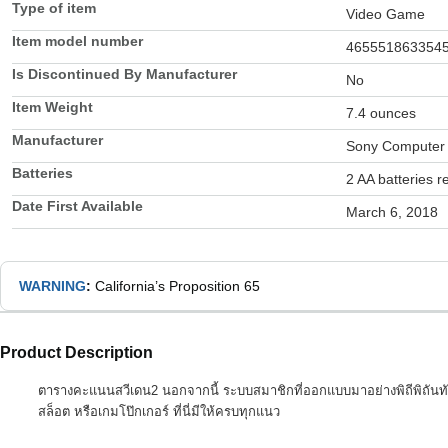
Type of item
Video Game
Item model number
465551863354
Is Discontinued By Manufacturer
No
Item Weight
7.4 ounces
Manufacturer
Sony Computer 
Batteries
2 AA batteries r
Date First Available
March 6, 2018
WARNING
:
California’s Proposition 65
Product Description
ตารางคะแนนสวีเดน2 นอกจากนี้ ระบบสมาชิกที่ออกแบบมาอย่างพิถีพิถันทัดว่
สล็อต หรือเกมโป๊กเกอร์ ที่นี่มีให้ครบทุกแนว