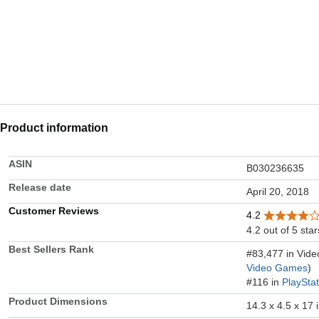
Product information
ASIN
B030236635
Release date
April 20, 2018
Customer Reviews
4.2
4.2 out of 5 star
Best Sellers Rank
#83,477 in Vid
Video Games
)
#116 in
PlaySta
Product Dimensions
14.3 x 4.5 x 17