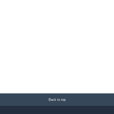
Back to top