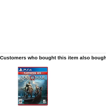
Customers who bought this item also bough