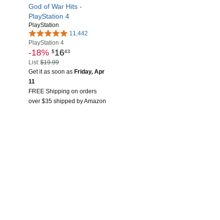
God of War Hits -
PlayStation 4
PlayStation
11,442
PlayStation 4
-18%
16
$
43
List:
$19.99
Get it as soon as
Friday, Apr
11
FREE Shipping on orders
over $35 shipped by Amazon