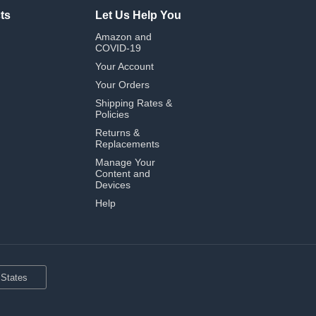
ts
Let Us Help You
Amazon and
COVID-19
Your Account
Your Orders
Shipping Rates &
Policies
Returns &
Replacements
Manage Your
Content and
Devices
Help
 States