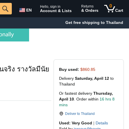
0
Returns
Hello, sign in
EN
& Orders
Cart
Account & Lists
Get free shipping to Thailand
ริง รางวัลมีนัย
Buy used:
$860.85
Delivery
Saturday, April 12
to
Thailand
Or fastest delivery
Thursday,
April 10
. Order within
16 hrs 8
mins
Deliver to
Thailand
Used: Very Good
|
Details
Sold by
jerseys4thewin