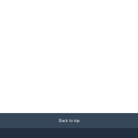
Back to top