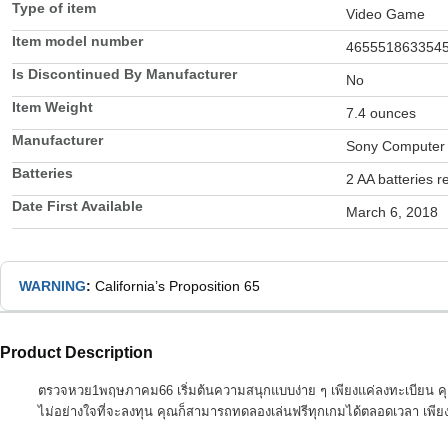
Type of item
Video Game
Item model number
465551863354
Is Discontinued By Manufacturer
No
Item Weight
7.4 ounces
Manufacturer
Sony Computer 
Batteries
2 AA batteries r
Date First Available
March 6, 2018
WARNING
:
California’s Proposition 65
Product Description
ตรวจหวย1พฤษภาคม66 เริ่มต้นความสนุกแบบง่าย ๆ เพียงแค่ลงทะเบียน คุณก็
ไม่อย่างใจที่จะลงทุน คุณก็สามารถทดลองเล่นฟรีทุกเกมได้ตลอดเวลา เพีย