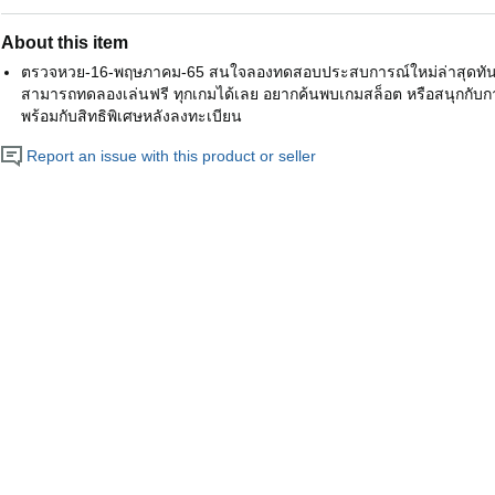
About this item
ตรวจหวย-16-พฤษภาคม-65 สนใจลองทดสอบประสบการณ์ใหม่ล่าสุดทันที
สามารถทดลองเล่นฟรี ทุกเกมได้เลย อยากค้นพบเกมสล็อต หรือสนุกกับการเด
พร้อมกับสิทธิพิเศษหลังลงทะเบียน
Report an issue with this product or seller