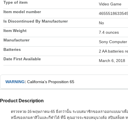
Type of item
Video Game
Item model number
465551863354
Is Discontinued By Manufacturer
No
Item Weight
7.4 ounces
Manufacturer
Sony Computer 
Batteries
2 AA batteries r
Date First Available
March 6, 2018
WARNING
:
California’s Proposition 65
Product Description
ตรวจหวย-16-พฤษภาคม-65 ยิ่งกว่านั้น ระบบสมาชิกของเราออกแบบมาเพื่อให้
หนึ่งของเกมคาสิโนและกีฬาได้ ที่นี่ คุณอาจจะชอบหมุนวงล้อ สปินสล็อต หร