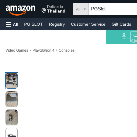
Deliver to
All
Thailand
PG SLOT
Registry
Customer Service
Gift Cards
All
›
›
Video Games
PlayStation 4
Consoles