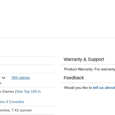
Warranty & Support
Product Warranty: For warranty
Feedback
394 ratings
s
Would you like to
tell us abou
eo Games (
See Top 100 in
tion 4 Consoles
 inches; 7.41 ounces