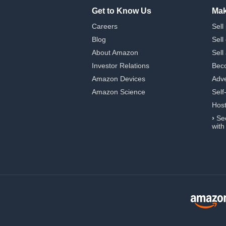
Get to Know Us
Mak
Careers
Sell
Blog
Sell
About Amazon
Sell
Investor Relations
Beco
Amazon Devices
Adve
Amazon Science
Self
Hos
›
Se
with