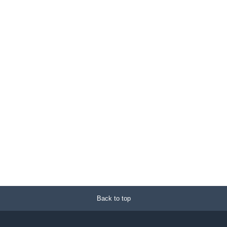
Back to top