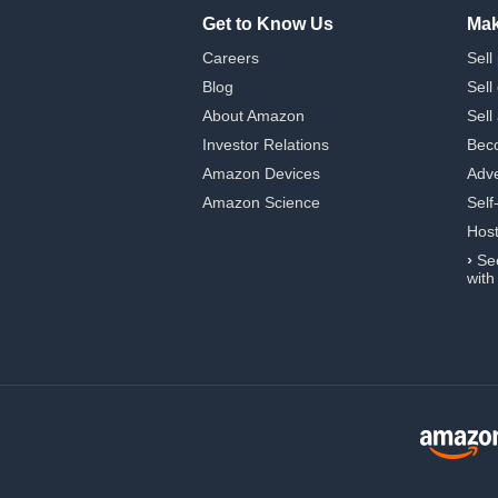
Get to Know Us
Mak
Careers
Sell
Blog
Sell
About Amazon
Sell
Investor Relations
Beco
Amazon Devices
Adve
Amazon Science
Self
Hos
›
Se
with