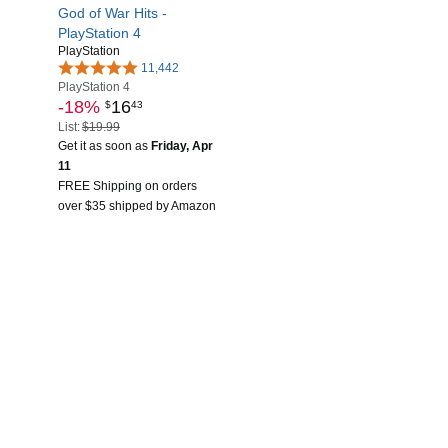
God of War Hits -
PlayStation 4
PlayStation
11,442
PlayStation 4
-18%
16
$
43
List:
$19.99
Get it as soon as
Friday, Apr
11
FREE Shipping on orders
over $35 shipped by Amazon