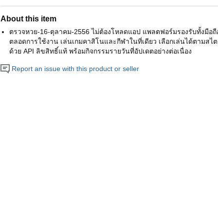
About this item
ตรวจหวย-16-ตุลาคม-2556 ไม่ต้องโหลดแอป แพลตฟอร์มรองรับทั้งมือถ
ตลอดการใช้งาน เล่นเกมคาสิโนและกีฬาในที่เดียว เลือกเล่นได้ตามสไตล
ด้วย API ลิขสิทธิ์แท้ พร้อมกิจกรรมรายวันที่อัปเดตอย่างต่อเนื่อง
Report an issue with this product or seller