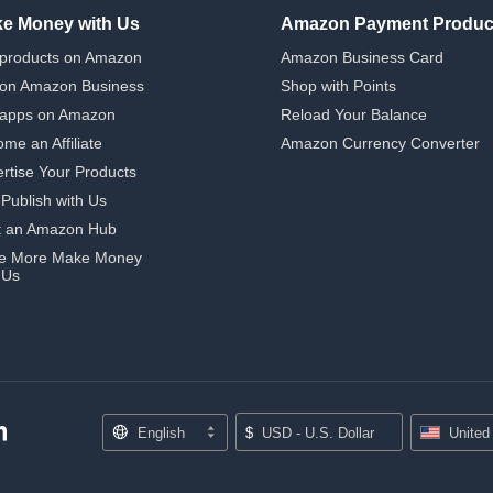
e Money with Us
Amazon Payment Produc
 products on Amazon
Amazon Business Card
 on Amazon Business
Shop with Points
 apps on Amazon
Reload Your Balance
me an Affiliate
Amazon Currency Converter
rtise Your Products
-Publish with Us
t an Amazon Hub
e More Make Money
 Us
English
$
USD - U.S. Dollar
United