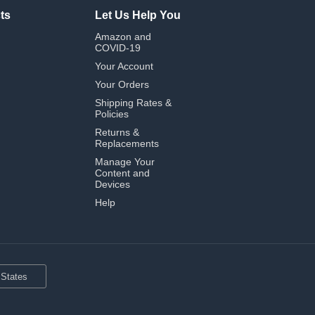
ts
Let Us Help You
Amazon and
COVID-19
Your Account
Your Orders
Shipping Rates &
Policies
Returns &
Replacements
Manage Your
Content and
Devices
Help
 States