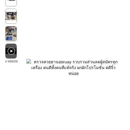
2 VIDEOS