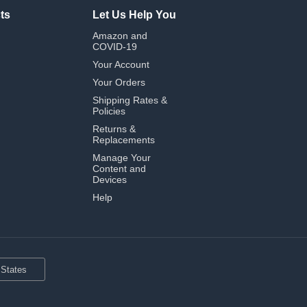
ts
Let Us Help You
Amazon and
COVID-19
Your Account
Your Orders
Shipping Rates &
Policies
Returns &
Replacements
Manage Your
Content and
Devices
Help
 States