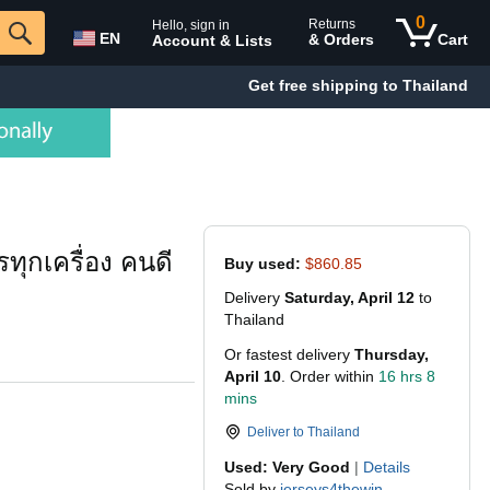
0
Returns
Hello, sign in
EN
& Orders
Cart
Account & Lists
Get free shipping to Thailand
ุกเครื่อง คนดี
Buy used:
$860.85
Delivery
Saturday, April 12
to
Thailand
Or fastest delivery
Thursday,
April 10
. Order within
16 hrs 8
mins
Deliver to
Thailand
Used: Very Good
|
Details
Sold by
jerseys4thewin