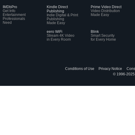
IMDbPro
Kindle Direct
Prime Video Direct
Get Info
Video Distribution
Publishing
Entertainment
Made Easy
Indie Digital & Print
Professionals
Publishing
Need
Made Easy
eero WiFi
Blink
Stream 4K Video
Smart Security
in Every Room
for Every Home
Conditions of Use
Privacy Notice
Cons
© 1996-2025, 