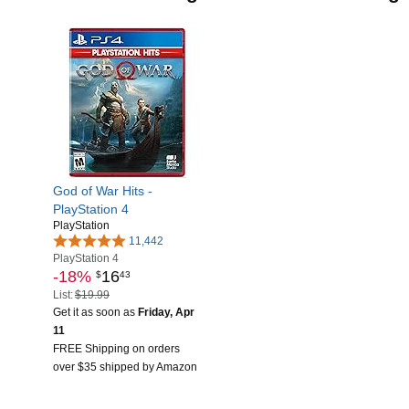
God of War Hits -
PlayStation 4
PlayStation
11,442
PlayStation 4
-18%
16
$
43
List:
$19.99
Get it as soon as
Friday, Apr
11
FREE Shipping on orders
over $35 shipped by Amazon