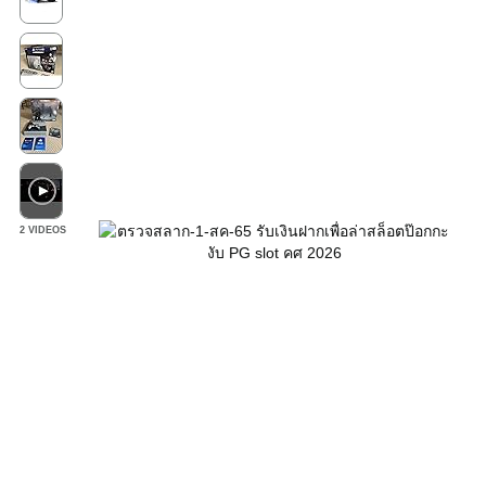
2 VIDEOS