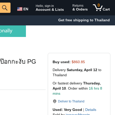
0
Returns
Hello, sign in
EN
& Orders
Cart
Account & Lists
Get free shipping to Thailand
ตป๊อกกะงับ PG
Buy used:
$860.85
Delivery
Saturday, April 12
to
Thailand
Or fastest delivery
Thursday,
April 10
. Order within
16 hrs 8
mins
Deliver to
Thailand
Used: Very Good
|
Details
Sold by
jerseys4thewin