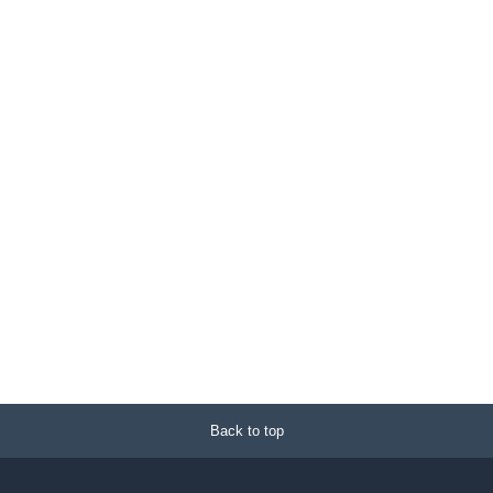
Back to top