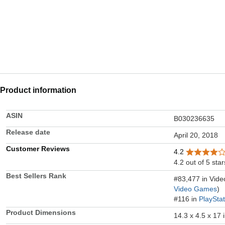
Product information
ASIN
B030236635
Release date
April 20, 2018
Customer Reviews
4.2
4.2 out of 5 star
Best Sellers Rank
#83,477 in Vid
Video Games
)
#116 in
PlaySta
Product Dimensions
14.3 x 4.5 x 17