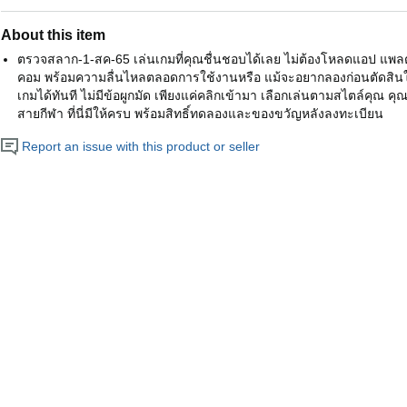
About this item
ตรวจสลาก-1-สค-65 เล่นเกมที่คุณชื่นชอบได้เลย ไม่ต้องโหลดแอป แพลต
คอม พร้อมความลื่นไหลตลอดการใช้งานหรือ แม้จะอยากลองก่อนตัดสินใ
เกมได้ทันที ไม่มีข้อผูกมัด เพียงแค่คลิกเข้ามา เลือกเล่นตามสไตล์คุณ 
สายกีฬา ที่นี่มีให้ครบ พร้อมสิทธิ์ทดลองและของขวัญหลังลงทะเบียน
Report an issue with this product or seller