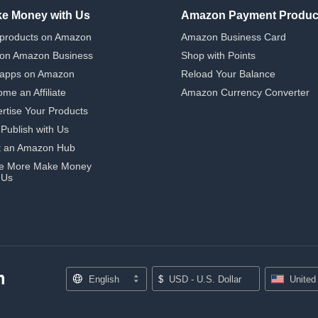
e Money with Us
Amazon Payment Produc
 products on Amazon
Amazon Business Card
 on Amazon Business
Shop with Points
 apps on Amazon
Reload Your Balance
me an Affiliate
Amazon Currency Converter
rtise Your Products
-Publish with Us
t an Amazon Hub
e More Make Money
 Us
English
$
USD - U.S. Dollar
United