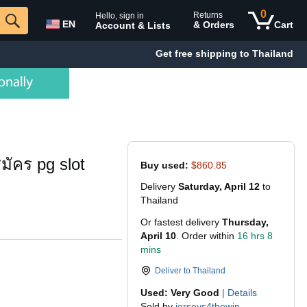
0
Returns
Hello, sign in
EN
& Orders
Cart
Account & Lists
Get free shipping to Thailand
ัคร pg slot
Buy used:
$860.85
Delivery
Saturday, April 12
to
Thailand
Or fastest delivery
Thursday,
April 10
. Order within
16 hrs 8
mins
Deliver to
Thailand
Used: Very Good
|
Details
Sold by
jerseys4thewin