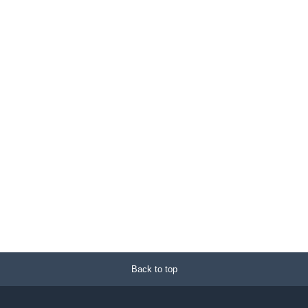
Back to top