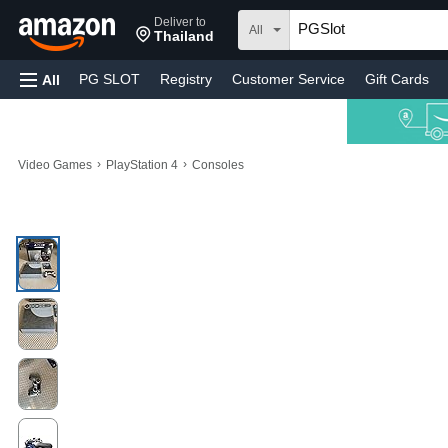
Deliver to
All
Thailand
PG SLOT
Registry
Customer Service
Gift Cards
All
›
›
Video Games
PlayStation 4
Consoles