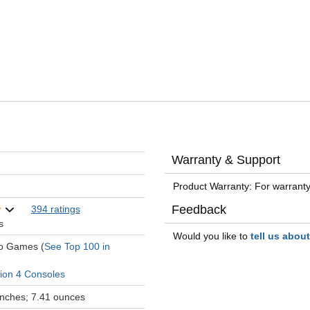
Warranty & Support
Product Warranty: For warranty
Feedback
394 ratings
s
Would you like to
tell us abou
eo Games (
See Top 100 in
tion 4 Consoles
 inches; 7.41 ounces