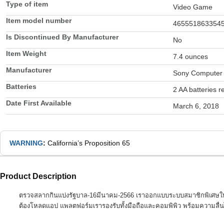
Type of item
Video Game
Item model number
465551863354
Is Discontinued By Manufacturer
No
Item Weight
7.4 ounces
Manufacturer
Sony Computer 
Batteries
2 AA batteries r
Date First Available
March 6, 2018
WARNING
:
California’s Proposition 65
Product Description
ตรวจสลากกินแบ่งรัฐบาล-16มีนาคม-2566 เราออกแบบระบบสมาชิกพิเศษให้คุณได
ต้องโหลดแอป แพลตฟอร์มเรารองรับทั้งมือถือและคอมพิพิว พร้อมความลื่น