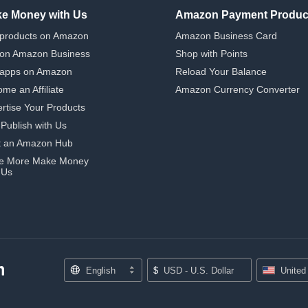
e Money with Us
Amazon Payment Produc
 products on Amazon
Amazon Business Card
 on Amazon Business
Shop with Points
 apps on Amazon
Reload Your Balance
me an Affiliate
Amazon Currency Converter
rtise Your Products
-Publish with Us
t an Amazon Hub
e More Make Money
 Us
English
$
USD - U.S. Dollar
United