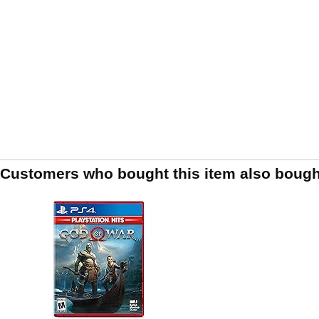
Customers who bought this item also bough