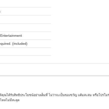
5
Entertainment
equired. (included)
้รับสิทธิประโยชน์อย่างเต็มที่ ไม่ว่าจะเป็นของขวัญ แต้มสะสม หรือโปรโมชั่นรา
ไหลไม่มีสะดุด