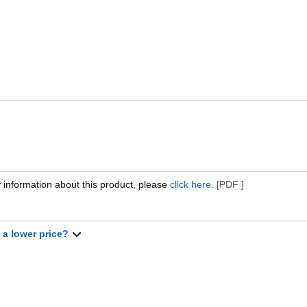
 information about this product, please
click here.
[PDF ]
t a lower price?