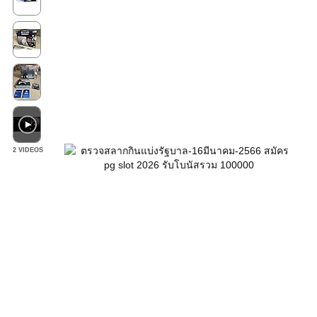
2 VIDEOS