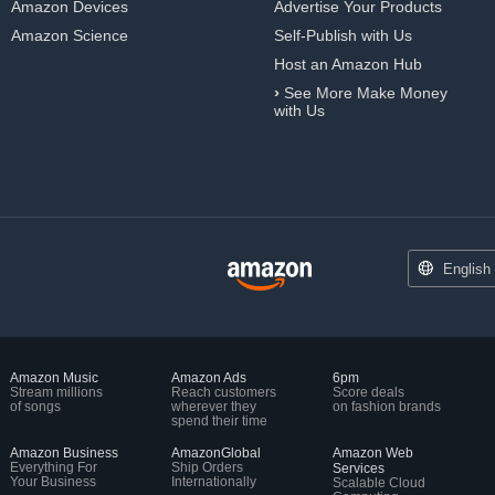
Amazon Devices
Advertise Your Products
Amazon Science
Self-Publish with Us
Host an Amazon Hub
›
See More Make Money
with Us
English
Amazon Music
Amazon Ads
6pm
Stream millions
Reach customers
Score deals
of songs
wherever they
on fashion brands
spend their time
Amazon Business
AmazonGlobal
Amazon Web
Everything For
Ship Orders
Services
Your Business
Internationally
Scalable Cloud