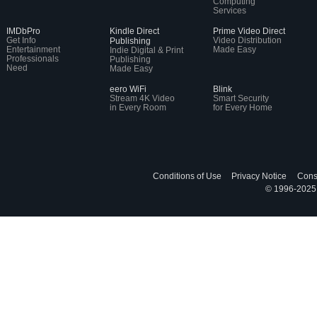
Computing
Services
IMDbPro
Kindle Direct
Prime Video Direct
Get Info
Video Distribution
Publishing
Entertainment
Made Easy
Indie Digital & Print
Professionals
Publishing
Need
Made Easy
eero WiFi
Blink
Stream 4K Video
Smart Security
in Every Room
for Every Home
Conditions of Use
Privacy Notice
Cons
© 1996-2025, 