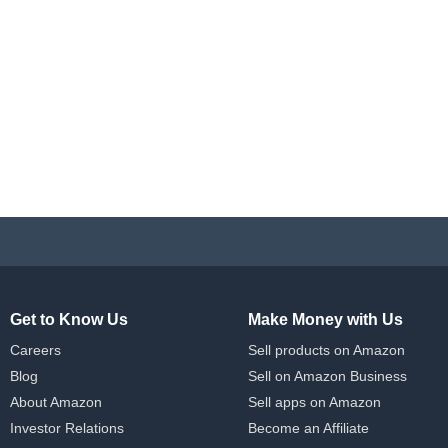
Get to Know Us
Make Money with Us
Careers
Sell products on Amazon
Blog
Sell on Amazon Business
About Amazon
Sell apps on Amazon
Investor Relations
Become an Affiliate