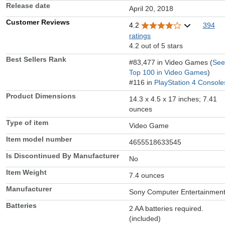
Release date
April 20, 2018
Customer Reviews
4.2
394
ratings
4.2 out of 5 stars
Best Sellers Rank
#83,477 in Video Games (
See
Top 100 in Video Games
)
#116 in
PlayStation 4 Console
Product Dimensions
14.3 x 4.5 x 17 inches; 7.41
ounces
Type of item
Video Game
Item model number
4655518633545
Is Discontinued By Manufacturer
No
Item Weight
7.4 ounces
Manufacturer
Sony Computer Entertainmen
Batteries
2 AA batteries required.
(included)