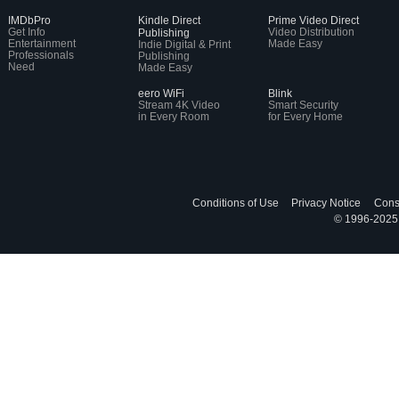
IMDbPro
Kindle Direct
Prime Video Direct
Get Info
Video Distribution
Publishing
Entertainment
Made Easy
Indie Digital & Print
Professionals
Publishing
Need
Made Easy
eero WiFi
Blink
Stream 4K Video
Smart Security
in Every Room
for Every Home
Conditions of Use
Privacy Notice
Cons
© 1996-2025, 