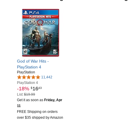
God of War Hits -
PlayStation 4
PlayStation
11,442
PlayStation 4
-18%
16
$
43
List:
$19.99
Get it as soon as
Friday, Apr
11
FREE Shipping on orders
over $35 shipped by Amazon