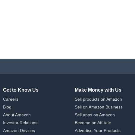
Get to Know Us
Make Money with Us
Careers
Sell products on Amazon
Blog
Sell on Amazon Business
About Amazon
Sell apps on Amazon
Investor Relations
Become an Affiliate
Amazon Devices
Advertise Your Products