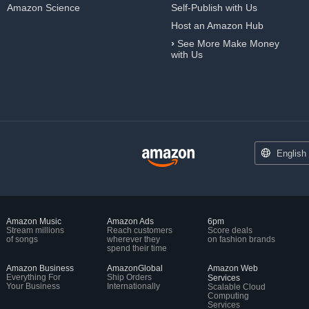
Amazon Science
Self-Publish with Us
Host an Amazon Hub
›
See More Make Money
with Us
English
Amazon Music
Amazon Ads
6pm
Stream millions
Reach customers
Score deals
of songs
wherever they
on fashion brands
spend their time
Amazon Business
AmazonGlobal
Amazon Web
Everything For
Ship Orders
Services
Your Business
Internationally
Scalable Cloud
Computing
Services