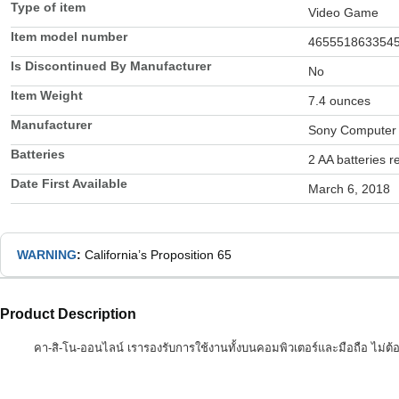
Type of item
Video Game
Item model number
465551863354
Is Discontinued By Manufacturer
No
Item Weight
7.4 ounces
Manufacturer
Sony Computer 
Batteries
2 AA batteries r
Date First Available
March 6, 2018
WARNING
:
California’s Proposition 65
Product Description
คา-สิ-โน-ออนไลน์ เรารองรับการใช้งานทั้งบนคอมพิวเตอร์และมือถือ ไม่ต้อง