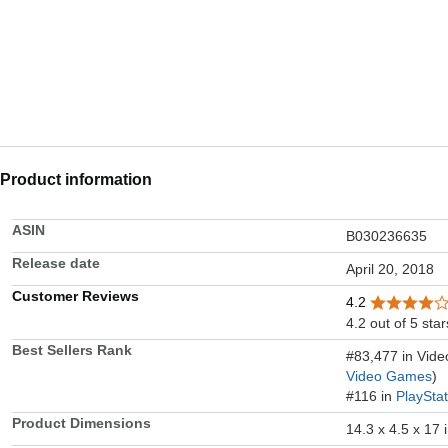
Product information
ASIN
B030236635
Release date
April 20, 2018
Customer Reviews
4.2
4.2 out of 5 star
Best Sellers Rank
#83,477 in Vid
Video Games
)
#116 in
PlaySta
Product Dimensions
14.3 x 4.5 x 17