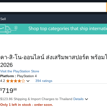
Sell
คา-สิ-โน-ออนไลน์ ส่งเสริมพาสปอร์ต พร้อ
2026
Visit the PlayStation Store
Platform :
PlayStation 4
4.2
394 ratings
719
$
98
$123.86 Shipping & Import Charges to Thailand
Details
Only 1 left in stock - order soon.