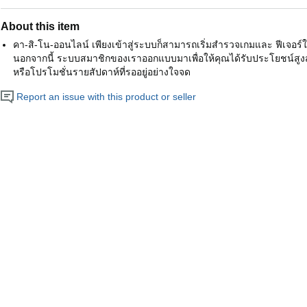
About this item
คา-สิ-โน-ออนไลน์ เพียงเข้าสู่ระบบก็สามารถเริ่มสำรวจเกมและ ฟีเจอร์ให
นอกจากนี้ ระบบสมาชิกของเราออกแบบมาเพื่อให้คุณได้รับประโยชน์สูงส
หรือโปรโมชั่นรายสัปดาห์ที่รออยู่อย่างใจจด
Report an issue with this product or seller