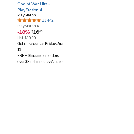
God of War Hits -
PlayStation 4
PlayStation
11,442
PlayStation 4
-18%
16
$
43
List:
$19.99
Get it as soon as
Friday, Apr
11
FREE Shipping on orders
over $35 shipped by Amazon