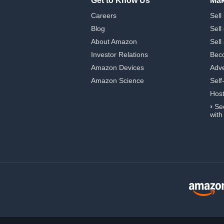
Get to Know Us
Mak
Careers
Sell
Blog
Sell
About Amazon
Sell
Investor Relations
Beco
Amazon Devices
Adve
Amazon Science
Self
Hos
›
Se
with