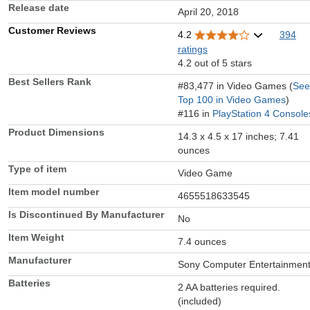
Release date
April 20, 2018
Customer Reviews
4.2
394
ratings
4.2 out of 5 stars
Best Sellers Rank
#83,477 in Video Games (
See
Top 100 in Video Games
)
#116 in
PlayStation 4 Console
Product Dimensions
14.3 x 4.5 x 17 inches; 7.41
ounces
Type of item
Video Game
Item model number
4655518633545
Is Discontinued By Manufacturer
No
Item Weight
7.4 ounces
Manufacturer
Sony Computer Entertainmen
Batteries
2 AA batteries required.
(included)