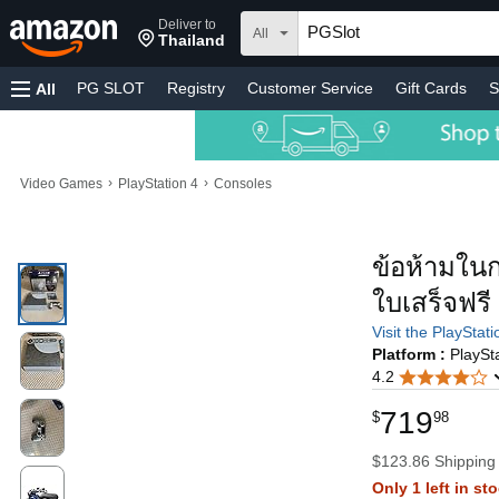
Deliver to
All
Thailand
PG SLOT
Registry
Customer Service
Gift Cards
S
All
›
›
Video Games
PlayStation 4
Consoles
ข้อห้ามใน
ใบเสร็จฟรี
Visit the PlayStat
Platform :
PlaySt
4.2
719
$
98
$123.86 Shipping
Only 1 left in st