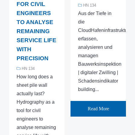
FOR CIVIL
HN 134
ENGINEERS
Aus der Tiefe in
TO ANALYSE
die
CloudHafeninfrastruktur
REMAINING
erfassen,
SERVICE LIFE
analysieren und
WITH
managen
PRECISION
Bauwerksinspektion
HN 134
| digitaler Zwilling |
How long does a
Schadensindikator
sheet pile wall
building...
actually last?
Hydrography as a
Read More
tool for civil
engineers to
analyse remaining