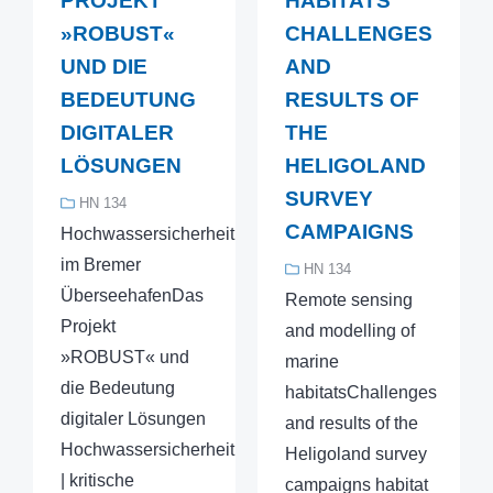
PROJEKT
HABITATS
»ROBUST«
CHALLENGES
UND DIE
AND
BEDEUTUNG
RESULTS OF
DIGITALER
THE
LÖSUNGEN
HELIGOLAND
SURVEY
HN 134
CAMPAIGNS
Hochwassersicherheit
im Bremer
HN 134
ÜberseehafenDas
Remote sensing
Projekt
and modelling of
»ROBUST« und
marine
die Bedeutung
habitatsChallenges
digitaler Lösungen
and results of the
Hochwassersicherheit
Heligoland survey
| kritische
campaigns habitat