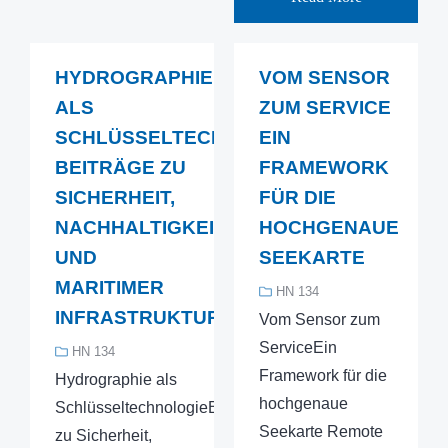
HYDROGRAPHIE
VOM SENSOR
ALS
ZUM SERVICE
SCHLÜSSELTECHNOLOGIE
EIN
BEITRÄGE ZU
FRAMEWORK
SICHERHEIT,
FÜR DIE
NACHHALTIGKEIT
HOCHGENAUE
UND
SEEKARTE
MARITIMER
HN 134
INFRASTRUKTUR
Vom Sensor zum
ServiceEin
HN 134
Framework für die
Hydrographie als
hochgenaue
SchlüsseltechnologieBeiträge
Seekarte Remote
zu Sicherheit,