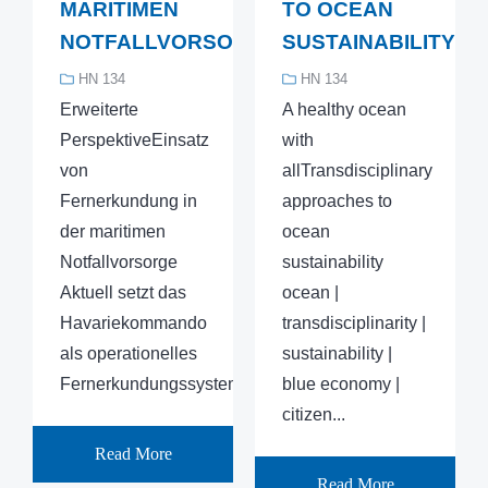
MARITIMEN
TO OCEAN
NOTFALLVORSORGE
SUSTAINABILITY
HN 134
HN 134
Erweiterte
A healthy ocean
PerspektiveEinsatz
with
von
allTransdisciplinary
Fernerkundung in
approaches to
der maritimen
ocean
Notfallvorsorge
sustainability
Aktuell setzt das
ocean |
Havariekommando
transdisciplinarity |
als operationelles
sustainability |
Fernerkundungssystem...
blue economy |
citizen...
Read More
Read More