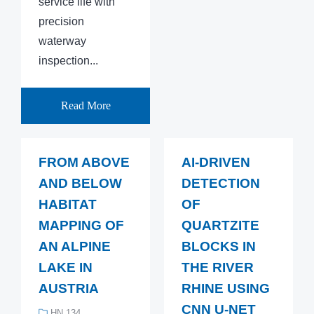
service life with
precision
waterway
inspection...
Read More
FROM ABOVE
AI-DRIVEN
AND BELOW
DETECTION
HABITAT
OF
MAPPING OF
QUARTZITE
AN ALPINE
BLOCKS IN
LAKE IN
THE RIVER
AUSTRIA
RHINE USING
CNN U-NET
HN 134