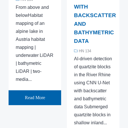
WITH
From above and
BACKSCATTER
belowHabitat
mapping of an
AND
alpine lake in
BATHYMETRIC
Austria habitat
DATA
mapping |
HN 134
underwater LiDAR
AI-driven detection
| bathymetric
of quartzite blocks
LiDAR | two-
in the River Rhine
media...
using CNN U-Net
with backscatter
Read More
and bathymetric
data Submerged
quartzite blocks in
shallow inland...